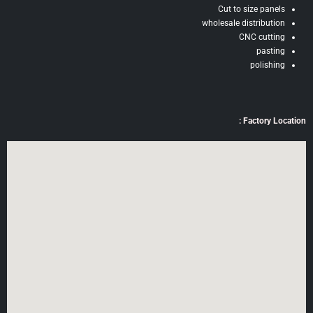
Cut to size panels
wholesale distribution
CNC cutting
pasting
polishing
Factory Location :