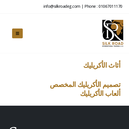
info@silkroadeg.com | Phone : 01067011170
أثاث الأكريليك
تصميم الأكريليك المخصص
ألعاب الأكريليك