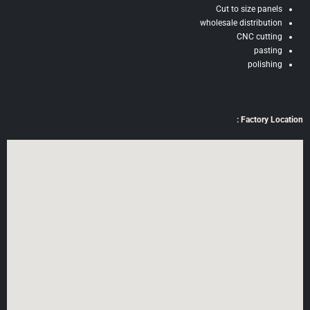
Cut to size panels
wholesale distribution
CNC cutting
pasting
polishing
Factory Location :