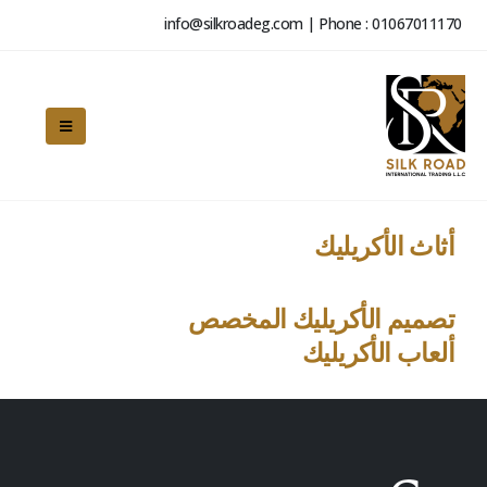
info@silkroadeg.com | Phone : 01067011170
أثاث الأكريليك
تصميم الأكريليك المخصص
ألعاب الأكريليك