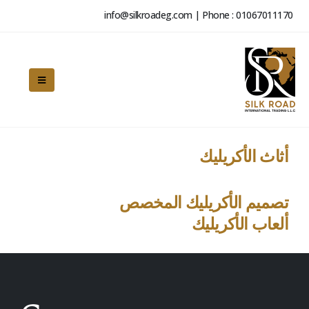
info@silkroadeg.com | Phone : 01067011170
أثاث الأكريليك
تصميم الأكريليك المخصص
ألعاب الأكريليك