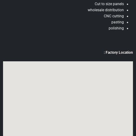
Cut to size panels
wholesale distribution
CNC cutting
pasting
polishing
Factory Location :