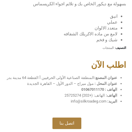
بسهولة مع ديكور الخاص بك و تلائم اجواء الكريسماس
انيق
عملي
متعدد الالوان
لامع من ماده الاكريلك الشفافه
شيك و فخم
التصنيف:
المنتجات
اطلب الآن
عنوان المصنع:
المنطقة الصناعية الأولى الحرفيين أ القطعة 64 مدينة بدر
عنوان المحل :
مول ميراج – الدور الأول – القاهرة الجديدة
الهاتف : 01067011170
الهاتف:
الهاتف: (+202) 25725274
البريد:
info@silkroadeg.com
اتصل بنا