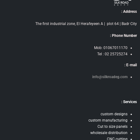
Address :
The first industrial zone, El Herafeyeen A | plot 64 | Badr City
Phone Number :
Mob: 01067011170
Tel : 02 25725274
E-mail :
info@silkroadeg.com
Services :
custom designs
custom manufacturing
Cut to size panels
wholesale distribution
CNC cutting