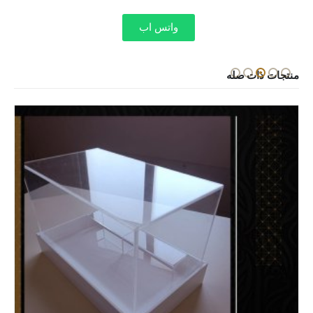
واتس اب
منتجات ذات صله